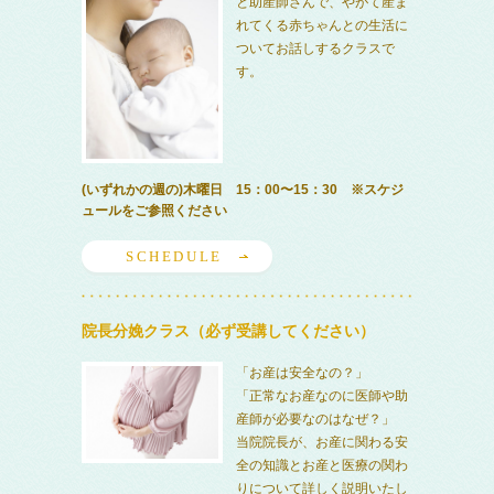
と助産師さんで、やがて産ま
れてくる赤ちゃんとの生活に
ついてお話しするクラスで
す。
(いずれかの週の)木曜日 15：00〜15：30 ※スケジ
ュールをご参照ください
SCHEDULE
院長分娩クラス（必ず受講してください）
「お産は安全なの？」
「正常なお産なのに医師や助
産師が必要なのはなぜ？」
当院院長が、お産に関わる安
全の知識とお産と医療の関わ
りについて詳しく説明いたし