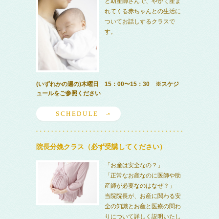
と助産師さんで、やがて産ま
れてくる赤ちゃんとの生活に
ついてお話しするクラスで
す。
(いずれかの週の)木曜日 15：00〜15：30 ※スケジ
ュールをご参照ください
SCHEDULE
院長分娩クラス（必ず受講してください）
「お産は安全なの？」
「正常なお産なのに医師や助
産師が必要なのはなぜ？」
当院院長が、お産に関わる安
全の知識とお産と医療の関わ
りについて詳しく説明いたし