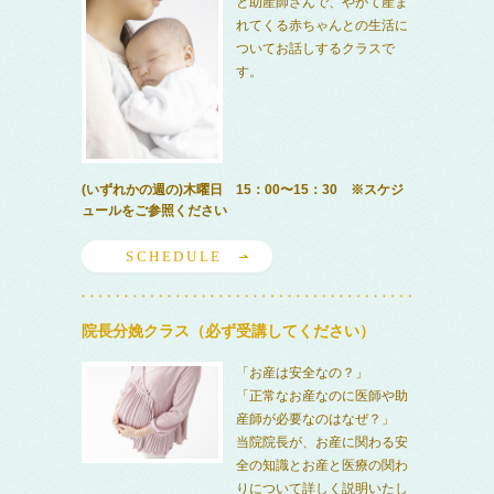
と助産師さんで、やがて産ま
れてくる赤ちゃんとの生活に
ついてお話しするクラスで
す。
(いずれかの週の)木曜日 15：00〜15：30 ※スケジ
ュールをご参照ください
SCHEDULE
院長分娩クラス（必ず受講してください）
「お産は安全なの？」
「正常なお産なのに医師や助
産師が必要なのはなぜ？」
当院院長が、お産に関わる安
全の知識とお産と医療の関わ
りについて詳しく説明いたし