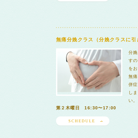
無痛分娩クラス（分娩クラスに引
分娩
すの
をお
無痛
併症
しま
い。
第２木曜日 16:30〜17:00
SCHEDULE