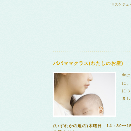
（※スケジュ
パパママクラス(わたしのお産)
主に
に、
につ
まし
(いずれかの週の)木曜日 14：30〜