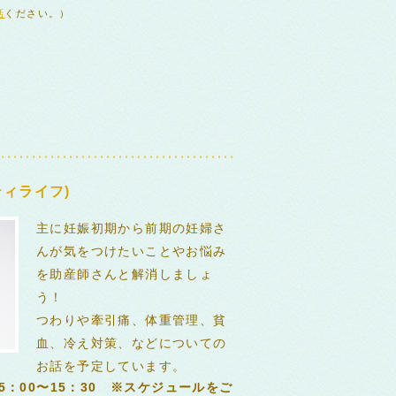
話
ください。）
ィライフ)
主に妊娠初期から前期の妊婦さ
んが気をつけたいことやお悩み
を助産師さんと解消しましょ
う！
つわりや牽引痛、体重管理、貧
血、冷え対策、などについての
お話を予定しています。
5：00〜15：30 ※スケジュールをご