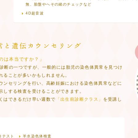
無、胎盤やへその緒のチェックなど
4D超音波
のは
本当ですか？」
生前診断の一つですが、一般的には胎児の染色体異常を見つけ
れることが多いかもしれません。
ウンセリングを行い、高齢妊娠における染色体異常などに
示しする検査を受けることができます。
くはできるだけ早い週数で
「出生前診断クラス」
を受講し
ロテスト
羊水染色体検査