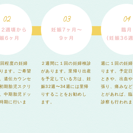
1回程度の妊婦
２週間に１回の妊婦検診
週に１回の妊婦
ります。ご希望
があります。里帰り出産
ります。予定日
、遺伝カウンセ
を予定している方は、妊
ときや、出血や
初期胎児スクリ
娠32週〜34週には里帰
張り、痛みなど
、中期胎児ドッ
りすることをお勧めし
とがあれば、臨
時期に行いま
ます。
診察も行われま