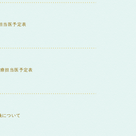
来担当医予定表
診療担当医予定表
娩について