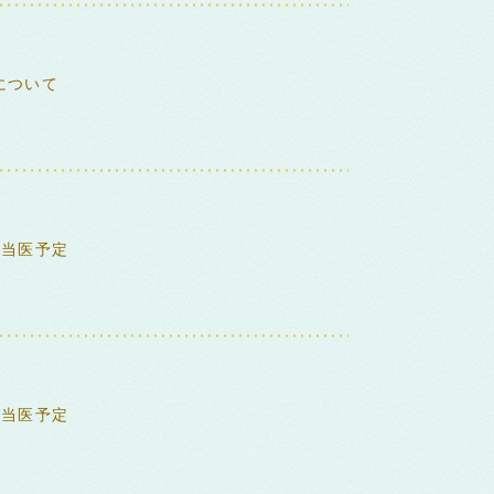
について
担当医予定
担当医予定