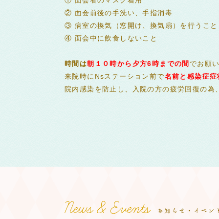
② 面会前後の手洗い、手指消毒
③ 病室の換気（窓開け、換気扇）を行うこと
④ 面会中に飲食しないこと
時間は
朝１０時から夕方6時までの間
でお願
来院時にNsステーション前で
名前と感染症症
院内感染を防止し、入院の方の疲労回復の為