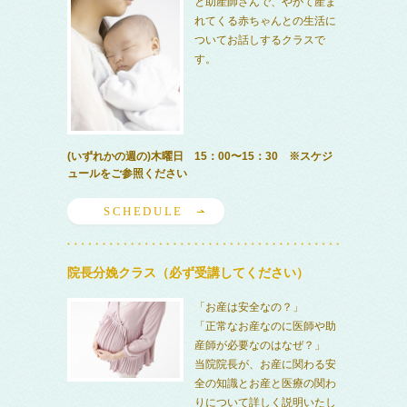
と助産師さんで、やがて産ま
れてくる赤ちゃんとの生活に
ついてお話しするクラスで
す。
(いずれかの週の)木曜日 15：00〜15：30 ※スケジ
ュールをご参照ください
SCHEDULE
院長分娩クラス（必ず受講してください）
「お産は安全なの？」
「正常なお産なのに医師や助
産師が必要なのはなぜ？」
当院院長が、お産に関わる安
全の知識とお産と医療の関わ
りについて詳しく説明いたし