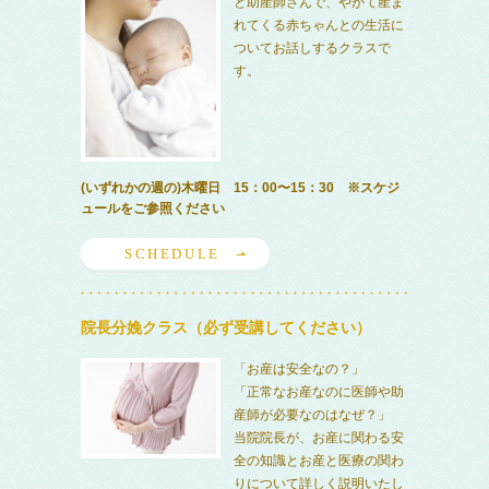
と助産師さんで、やがて産ま
れてくる赤ちゃんとの生活に
ついてお話しするクラスで
す。
(いずれかの週の)木曜日 15：00〜15：30 ※スケジ
ュールをご参照ください
SCHEDULE
院長分娩クラス（必ず受講してください）
「お産は安全なの？」
「正常なお産なのに医師や助
産師が必要なのはなぜ？」
当院院長が、お産に関わる安
全の知識とお産と医療の関わ
りについて詳しく説明いたし