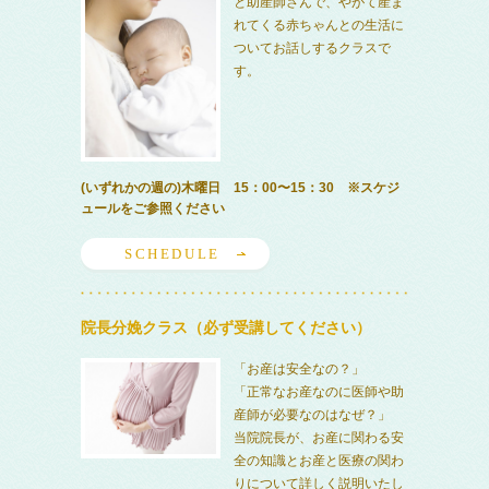
と助産師さんで、やがて産ま
れてくる赤ちゃんとの生活に
ついてお話しするクラスで
す。
(いずれかの週の)木曜日 15：00〜15：30 ※スケジ
ュールをご参照ください
SCHEDULE
院長分娩クラス（必ず受講してください）
「お産は安全なの？」
「正常なお産なのに医師や助
産師が必要なのはなぜ？」
当院院長が、お産に関わる安
全の知識とお産と医療の関わ
りについて詳しく説明いたし