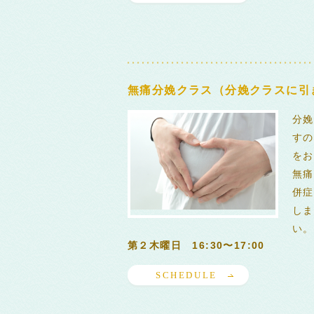
無痛分娩クラス（分娩クラスに引
分娩
すの
をお
無痛
併症
しま
い。
第２木曜日 16:30〜17:00
SCHEDULE