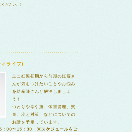
話
ください。）
ィライフ)
主に妊娠初期から前期の妊婦さ
んが気をつけたいことやお悩み
を助産師さんと解消しましょ
う！
つわりや牽引痛、体重管理、貧
血、冷え対策、などについての
お話を予定しています。
5：00〜15：30 ※スケジュールをご