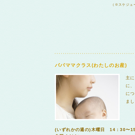
（※スケジュ
パパママクラス(わたしのお産)
主に
に、
につ
まし
(いずれかの週の)木曜日 14：30〜