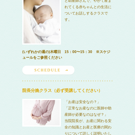
と助産師さんで、やがて産ま
れてくる赤ちゃんとの生活に
ついてお話しするクラスで
す。
(いずれかの週の)木曜日 15：00〜15：30 ※スケジ
ュールをご参照ください
SCHEDULE
院長分娩クラス（必ず受講してください）
「お産は安全なの？」
「正常なお産なのに医師や助
産師が必要なのはなぜ？」
当院院長が、お産に関わる安
全の知識とお産と医療の関わ
りについて詳しく説明いたし