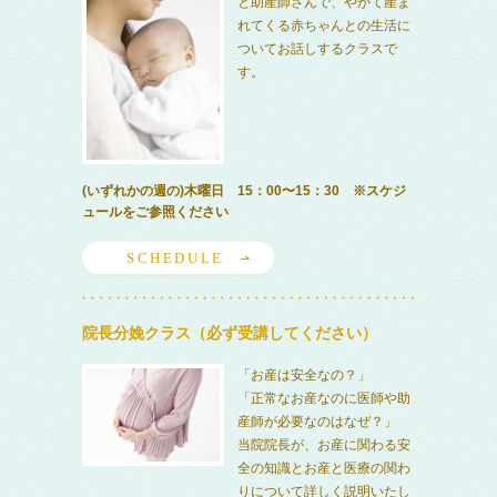
と助産師さんで、やがて産ま
れてくる赤ちゃんとの生活に
ついてお話しするクラスで
す。
(いずれかの週の)木曜日 15：00〜15：30 ※スケジ
ュールをご参照ください
SCHEDULE
院長分娩クラス（必ず受講してください）
「お産は安全なの？」
「正常なお産なのに医師や助
産師が必要なのはなぜ？」
当院院長が、お産に関わる安
全の知識とお産と医療の関わ
りについて詳しく説明いたし