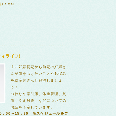
話
ください。）
ィライフ)
主に妊娠初期から前期の妊婦さ
んが気をつけたいことやお悩み
を助産師さんと解消しましょ
う！
つわりや牽引痛、体重管理、貧
血、冷え対策、などについての
お話を予定しています。
5：00〜15：30 ※スケジュールをご