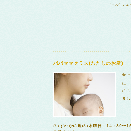
（※スケジュ
パパママクラス(わたしのお産)
主に
に、
につ
まし
(いずれかの週の)木曜日 14：30〜