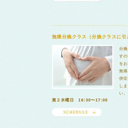
無痛分娩クラス（分娩クラスに引
分娩
すの
をお
無痛
併症
しま
い。
第２木曜日 16:30〜17:00
SCHEDULE