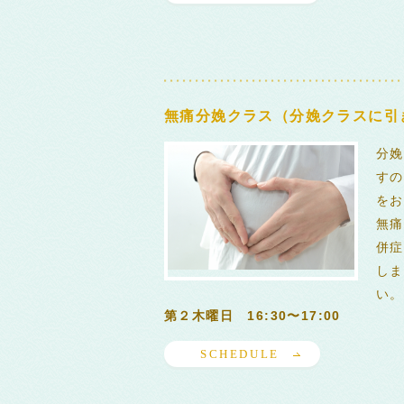
無痛分娩クラス（分娩クラスに引
分娩
すの
をお
無痛
併症
しま
い。
第２木曜日 16:30〜17:00
SCHEDULE