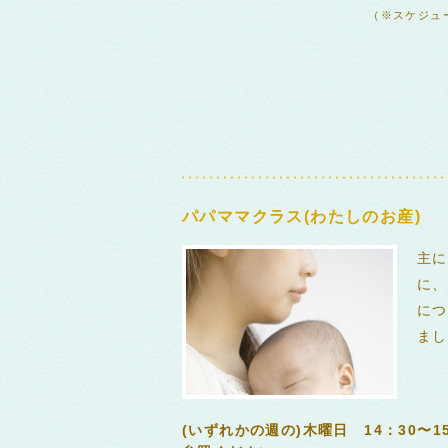
（※スケジュ
パパママクラス(わたしのお産)
主に
に、
につ
まし
(いずれかの週の)木曜日 14：30〜