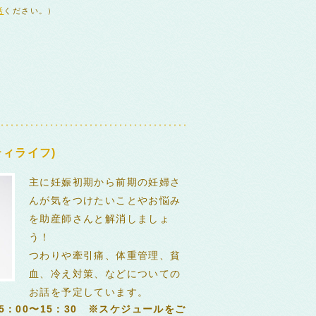
話
ください。）
ィライフ)
主に妊娠初期から前期の妊婦さ
んが気をつけたいことやお悩み
を助産師さんと解消しましょ
う！
つわりや牽引痛、体重管理、貧
血、冷え対策、などについての
お話を予定しています。
5：00〜15：30 ※スケジュールをご