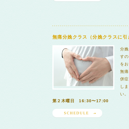
無痛分娩クラス（分娩クラスに引
分娩
すの
をお
無痛
併症
しま
い。
第２木曜日 16:30〜17:00
SCHEDULE