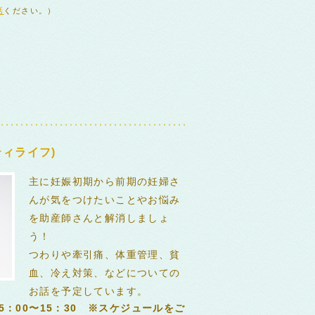
話
ください。）
ィライフ)
主に妊娠初期から前期の妊婦さ
んが気をつけたいことやお悩み
を助産師さんと解消しましょ
う！
つわりや牽引痛、体重管理、貧
血、冷え対策、などについての
お話を予定しています。
5：00〜15：30 ※スケジュールをご