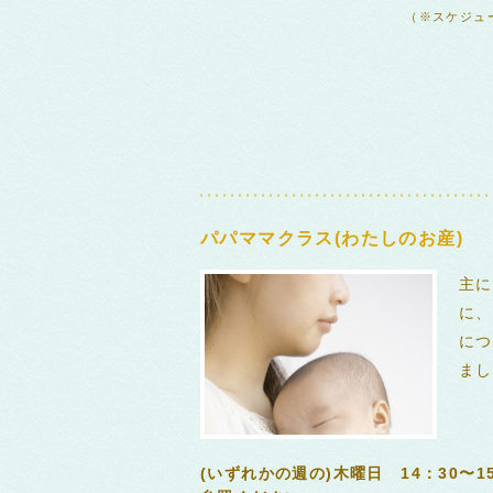
（※スケジュ
パパママクラス(わたしのお産)
主に
に、
につ
まし
(いずれかの週の)木曜日 14：30〜