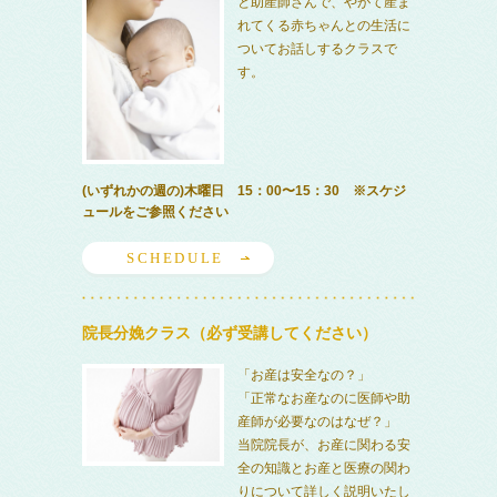
と助産師さんで、やがて産ま
れてくる赤ちゃんとの生活に
ついてお話しするクラスで
す。
(いずれかの週の)木曜日 15：00〜15：30 ※スケジ
ュールをご参照ください
SCHEDULE
院長分娩クラス（必ず受講してください）
「お産は安全なの？」
「正常なお産なのに医師や助
産師が必要なのはなぜ？」
当院院長が、お産に関わる安
全の知識とお産と医療の関わ
りについて詳しく説明いたし