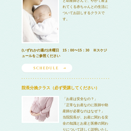
と助産師さんで、やがて産ま
れてくる赤ちゃんとの生活に
ついてお話しするクラスで
す。
(いずれかの週の)木曜日 15：00〜15：30 ※スケジ
ュールをご参照ください
SCHEDULE
院長分娩クラス（必ず受講してください）
「お産は安全なの？」
「正常なお産なのに医師や助
産師が必要なのはなぜ？」
当院院長が、お産に関わる安
全の知識とお産と医療の関わ
りについて詳しく説明いたし