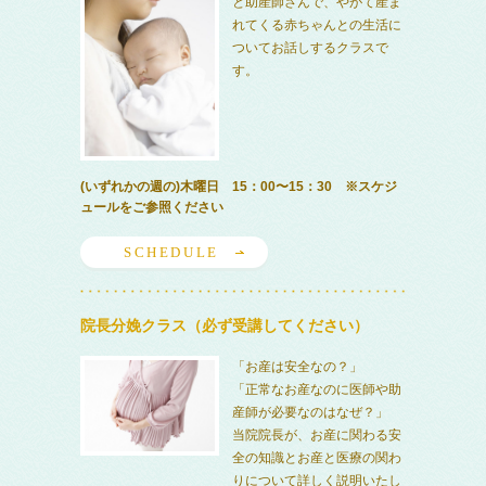
と助産師さんで、やがて産ま
れてくる赤ちゃんとの生活に
ついてお話しするクラスで
す。
(いずれかの週の)木曜日 15：00〜15：30 ※スケジ
ュールをご参照ください
SCHEDULE
院長分娩クラス（必ず受講してください）
「お産は安全なの？」
「正常なお産なのに医師や助
産師が必要なのはなぜ？」
当院院長が、お産に関わる安
全の知識とお産と医療の関わ
りについて詳しく説明いたし