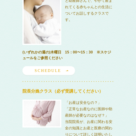
と助産師さんで、やがて産ま
れてくる赤ちゃんとの生活に
ついてお話しするクラスで
す。
(いずれかの週の)木曜日 15：00〜15：30 ※スケジ
ュールをご参照ください
SCHEDULE
院長分娩クラス（必ず受講してください）
「お産は安全なの？」
「正常なお産なのに医師や助
産師が必要なのはなぜ？」
当院院長が、お産に関わる安
全の知識とお産と医療の関わ
りについて詳しく説明いたし