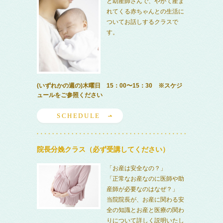
と助産師さんで、やがて産ま
れてくる赤ちゃんとの生活に
ついてお話しするクラスで
す。
(いずれかの週の)木曜日 15：00〜15：30 ※スケジ
ュールをご参照ください
SCHEDULE
院長分娩クラス（必ず受講してください）
「お産は安全なの？」
「正常なお産なのに医師や助
産師が必要なのはなぜ？」
当院院長が、お産に関わる安
全の知識とお産と医療の関わ
りについて詳しく説明いたし