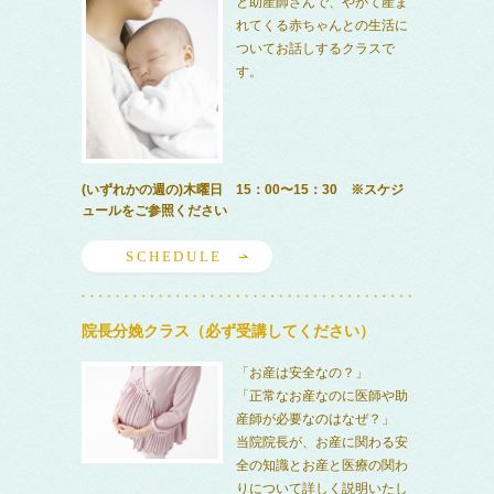
と助産師さんで、やがて産ま
れてくる赤ちゃんとの生活に
ついてお話しするクラスで
す。
(いずれかの週の)木曜日 15：00〜15：30 ※スケジ
ュールをご参照ください
SCHEDULE
院長分娩クラス（必ず受講してください）
「お産は安全なの？」
「正常なお産なのに医師や助
産師が必要なのはなぜ？」
当院院長が、お産に関わる安
全の知識とお産と医療の関わ
りについて詳しく説明いたし