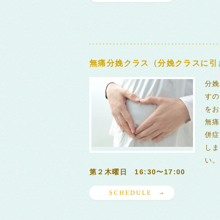
無痛分娩クラス（分娩クラスに引
分娩
すの
をお
無痛
併症
しま
い。
第２木曜日 16:30〜17:00
SCHEDULE