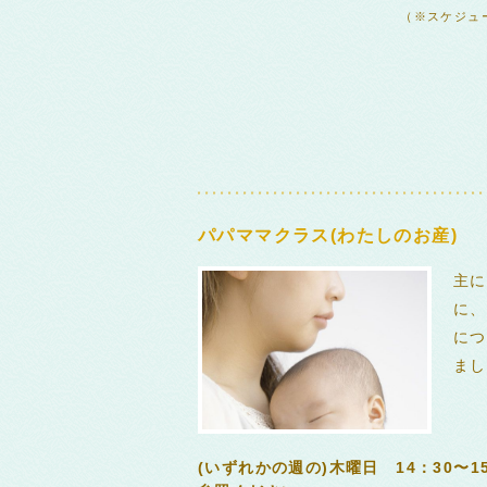
（※スケジュ
パパママクラス(わたしのお産)
主に
に、
につ
まし
(いずれかの週の)木曜日 14：30〜