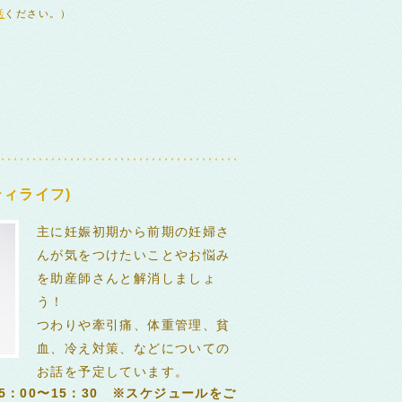
話
ください。）
ィライフ)
主に妊娠初期から前期の妊婦さ
んが気をつけたいことやお悩み
を助産師さんと解消しましょ
う！
つわりや牽引痛、体重管理、貧
血、冷え対策、などについての
お話を予定しています。
5：00〜15：30 ※スケジュールをご