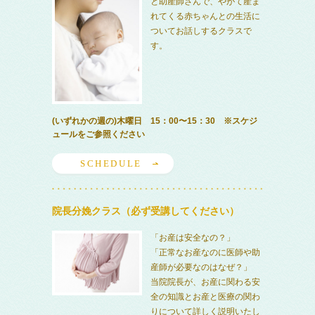
と助産師さんで、やがて産ま
れてくる赤ちゃんとの生活に
ついてお話しするクラスで
す。
(いずれかの週の)木曜日 15：00〜15：30 ※スケジ
ュールをご参照ください
SCHEDULE
院長分娩クラス（必ず受講してください）
「お産は安全なの？」
「正常なお産なのに医師や助
産師が必要なのはなぜ？」
当院院長が、お産に関わる安
全の知識とお産と医療の関わ
りについて詳しく説明いたし