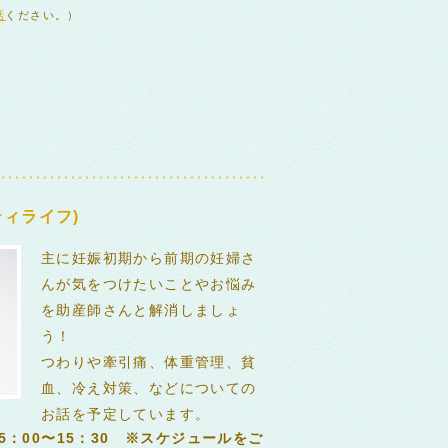
話
ください。）
ィライフ)
主に妊娠初期から前期の妊婦さ
んが気をつけたいことやお悩み
を助産師さんと解消しましょ
う！
つわりや牽引痛、体重管理、貧
血、冷え対策、などについての
お話を予定しています。
5：00〜15：30 ※スケジュールをご