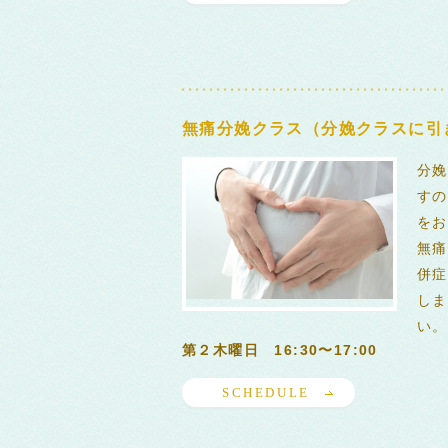
無痛分娩クラス（分娩クラスに引
分娩
すの
をお
無痛
併症
しま
い。
第２木曜日 16:30〜17:00
SCHEDULE