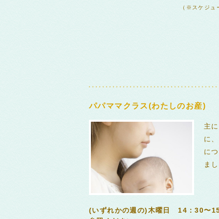
（※スケジュ
パパママクラス(わたしのお産)
主に
に、
につ
まし
(いずれかの週の)木曜日 14：30〜