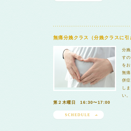
無痛分娩クラス（分娩クラスに引
分娩
すの
をお
無痛
併症
しま
い。
第２木曜日 16:30〜17:00
SCHEDULE