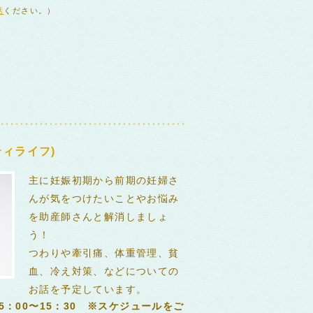
話
ください。）
ィライフ)
主に妊娠初期から前期の妊婦さ
んが気をつけたいことやお悩み
を助産師さんと解消しましょ
う！
つわりや牽引痛、体重管理、貧
血、冷え対策、などについての
お話を予定しています。
5：00〜15：30 ※スケジュールをご