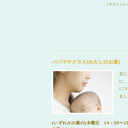
（※スケジュ
パパママクラス(わたしのお産)
主に
に、
につ
まし
(いずれかの週の)木曜日 14：30〜