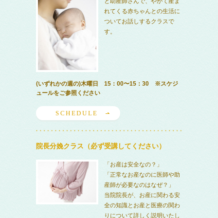
と助産師さんで、やがて産ま
れてくる赤ちゃんとの生活に
ついてお話しするクラスで
す。
(いずれかの週の)木曜日 15：00〜15：30 ※スケジ
ュールをご参照ください
SCHEDULE
院長分娩クラス（必ず受講してください）
「お産は安全なの？」
「正常なお産なのに医師や助
産師が必要なのはなぜ？」
当院院長が、お産に関わる安
全の知識とお産と医療の関わ
りについて詳しく説明いたし