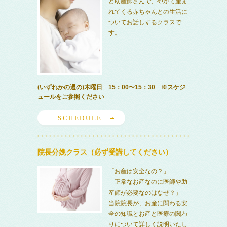
と助産師さんで、やがて産ま
れてくる赤ちゃんとの生活に
ついてお話しするクラスで
す。
(いずれかの週の)木曜日 15：00〜15：30 ※スケジ
ュールをご参照ください
SCHEDULE
院長分娩クラス（必ず受講してください）
「お産は安全なの？」
「正常なお産なのに医師や助
産師が必要なのはなぜ？」
当院院長が、お産に関わる安
全の知識とお産と医療の関わ
りについて詳しく説明いたし