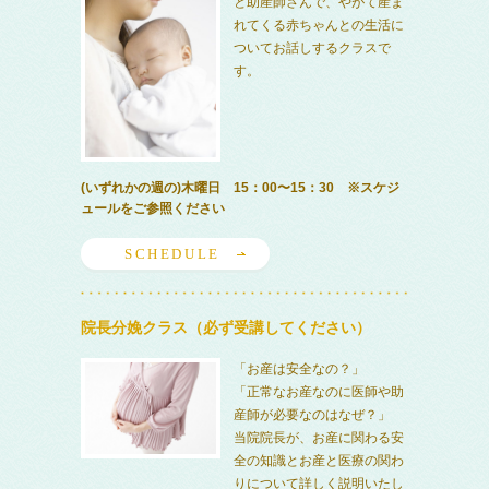
と助産師さんで、やがて産ま
れてくる赤ちゃんとの生活に
ついてお話しするクラスで
す。
(いずれかの週の)木曜日 15：00〜15：30 ※スケジ
ュールをご参照ください
SCHEDULE
院長分娩クラス（必ず受講してください）
「お産は安全なの？」
「正常なお産なのに医師や助
産師が必要なのはなぜ？」
当院院長が、お産に関わる安
全の知識とお産と医療の関わ
りについて詳しく説明いたし