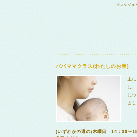
（※スケジュ
パパママクラス(わたしのお産)
主に
に、
につ
まし
(いずれかの週の)木曜日 14：30〜