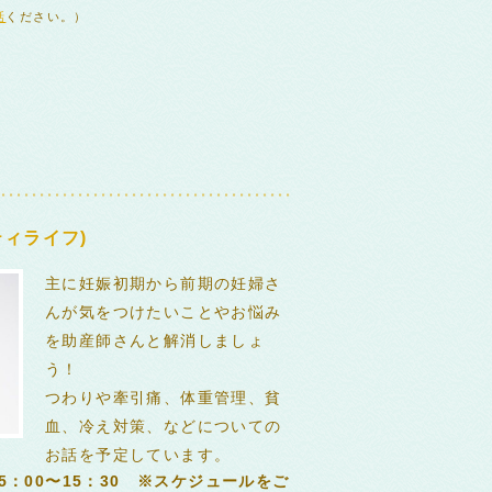
話
ください。）
ィライフ)
主に妊娠初期から前期の妊婦さ
んが気をつけたいことやお悩み
を助産師さんと解消しましょ
う！
つわりや牽引痛、体重管理、貧
血、冷え対策、などについての
お話を予定しています。
5：00〜15：30 ※スケジュールをご