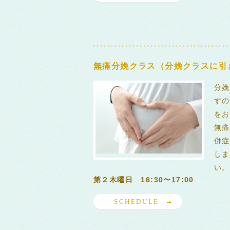
無痛分娩クラス（分娩クラスに引
分娩
すの
をお
無痛
併症
しま
い。
第２木曜日 16:30〜17:00
SCHEDULE