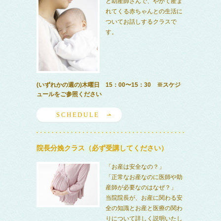
と助産師さんで、やがて産ま
れてくる赤ちゃんとの生活に
ついてお話しするクラスで
す。
(いずれかの週の)木曜日 15：00〜15：30 ※スケジ
ュールをご参照ください
SCHEDULE
院長分娩クラス（必ず受講してください）
「お産は安全なの？」
「正常なお産なのに医師や助
産師が必要なのはなぜ？」
当院院長が、お産に関わる安
全の知識とお産と医療の関わ
りについて詳しく説明いたし