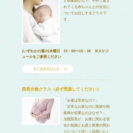
と助産師さんで、やがて産ま
れてくる赤ちゃんとの生活に
ついてお話しするクラスで
す。
(いずれかの週の)木曜日 15：00〜15：30 ※スケジ
ュールをご参照ください
SCHEDULE
院長分娩クラス（必ず受講してください）
「お産は安全なの？」
「正常なお産なのに医師や助
産師が必要なのはなぜ？」
当院院長が、お産に関わる安
全の知識とお産と医療の関わ
りについて詳しく説明いたし