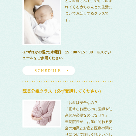
と助産師さんで、やがて産ま
れてくる赤ちゃんとの生活に
ついてお話しするクラスで
す。
(いずれかの週の)木曜日 15：00〜15：30 ※スケジ
ュールをご参照ください
SCHEDULE
院長分娩クラス（必ず受講してください）
「お産は安全なの？」
「正常なお産なのに医師や助
産師が必要なのはなぜ？」
当院院長が、お産に関わる安
全の知識とお産と医療の関わ
りについて詳しく説明いたし