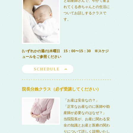
と助産師さんで、やがて産ま
れてくる赤ちゃんとの生活に
ついてお話しするクラスで
す。
(いずれかの週の)木曜日 15：00〜15：30 ※スケジ
ュールをご参照ください
SCHEDULE
院長分娩クラス（必ず受講してください）
「お産は安全なの？」
「正常なお産なのに医師や助
産師が必要なのはなぜ？」
当院院長が、お産に関わる安
全の知識とお産と医療の関わ
りについて詳しく説明いたし